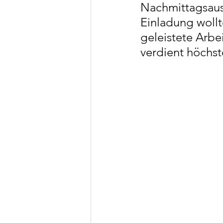
Nachmittagsausf
Einladung wollt
geleistete Arb
verdient höchs