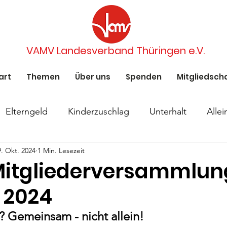
VAMV Landesverband Thüringen e.V.
art
Themen
Über uns
Spenden
Mitgliedsch
Elterngeld
Kinderzuschlag
Unterhalt
Alle
9. Okt. 2024
1 Min. Lesezeit
ziehend
Wechselmodell
Kinder haben Rechte
tgliederversammlung
 2024
Thüringen Wechselmodell
Beide Eltern
Kein 
? Gemeinsam - nicht allein!