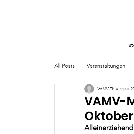
St
All Posts
Veranstaltungen
VAMV Thüringen
2
Wahlprüfsteine
Alleiner
VAMV-Mi
Oktober
Gemeinsam entscheiden
Alleinerziehend