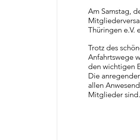
Residenzmodell unmodern
Am Samstag, den
Mitgliedervers
Gesellschaftlicher Wandel
Thüringen e.V. e
Trotz des schön
O.-Friedrich-Universität
Anfahrtswege wa
den wichtigen 
Die anregenden 
Klicken für VAMV Thür.
allen Anwesende
Mitglieder sind
Soziale Plattform Wohnen