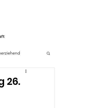
aft
inerziehend
 26.
Regelmodell