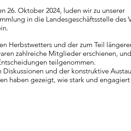
Gesprächsangebot
Sorgen und Kummer
 26. Oktober 2024, luden wir zu unserer 
ammlung in die Landesgeschäftsstelle des
VAMV und Gerechtigkeit
Alleinerziehende Väter
in.
en Herbstwetters und der zum Teil längere
Universität Bamberg
Anna Burghart
WebAward 
ren zahlreiche Mitglieder erschienen, un
Entscheidungen teilgenommen. 
Diskussionen und der konstruktive Austau
Vote for VAMV Thüringen
Mitgliederversammlung
n haben gezeigt, wie stark und engagiert
.