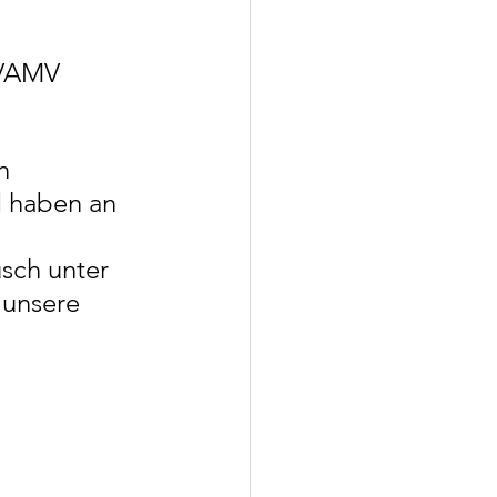
 VAMV 
Umfrage
n 
2019
d haben an 
sch unter 
Dach über'n Kopf
 unsere 