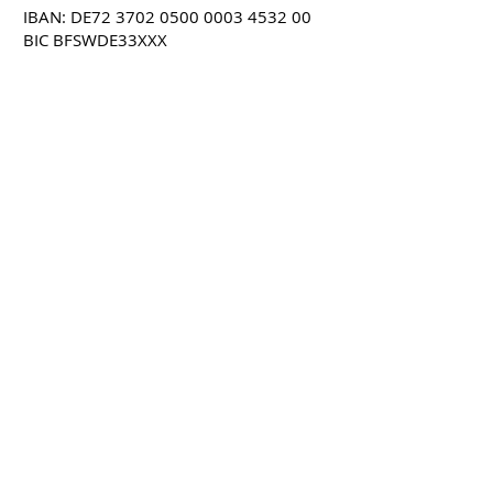
IBAN: DE72
3702 0500 0003 4532
00
BIC BFSWDE33XXX
Öffnungszeiten:
nach Vereinbarung
Halten Sie sich auf dem
Laufenden
ABSENDEN
gefördert durch