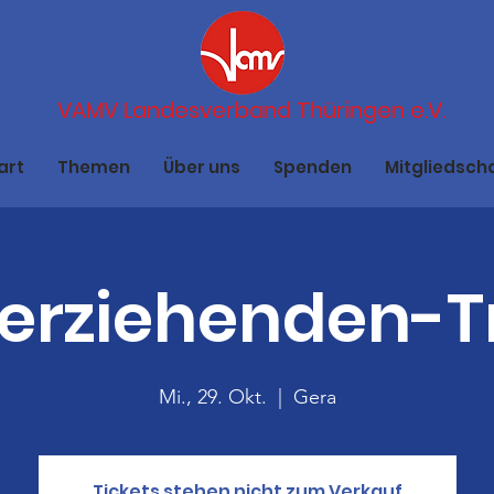
VAMV Landesverband Thüringen e.V.
art
Themen
Über uns
Spenden
Mitgliedsch
nerziehenden-T
Mi., 29. Okt.
  |  
Gera
Tickets stehen nicht zum Verkauf