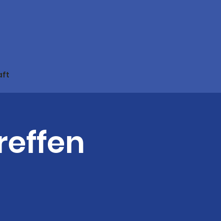
aft
reffen