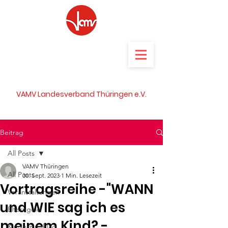
VAMV Landesverband Thüringen e.V.
Beitrag
All Posts
VAMV Thüringen
All Posts
30. Sept. 2023
1 Min. Lesezeit
Vortragsreihe -"WANN
Veranstaltungen
und WIE sag ich es
Elterngeld
meinem Kind? -
Kinderzuschlag