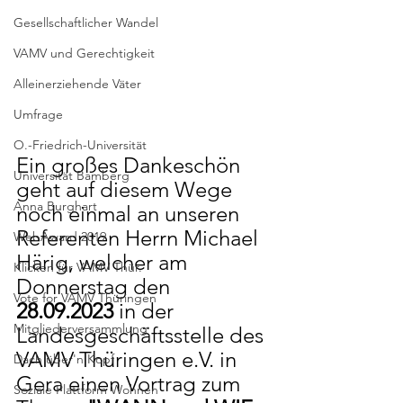
Gesellschaftlicher Wandel
VAMV und Gerechtigkeit
Alleinerziehende Väter
Umfrage
O.-Friedrich-Universität
Ein großes Dankeschön 
Universität Bamberg
geht auf diesem Wege 
Anna Burghart
noch einmal an unseren 
Referenten Herrn Michael 
WebAward 2019
Härig, welcher am 
Klicken für VAMV Thür.
Donnerstag den 
Vote for VAMV Thüringen
28.09.2023
 in der 
Mitgliederversammlung
Landesgeschäftsstelle des 
VAMV Thüringen e.V. in 
Dach über'n Kopf
Gera einen Vortrag zum 
Soziale Plattform Wohnen